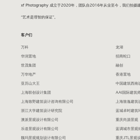
xf Photography 成立于2020年，团队自2016年从业至今
“艺术是理智的保证”。
客户们
万科
龙湖
华润置地
招商蛇口
世茂集团
融创
万华地产
香港置地
亚历山大王
中国建筑西南
上海联创设计集团
AAI国际建筑
上海致野建筑设计咨询有限公司
上海致逸建筑
浙江大学建筑设计研究院
蓝城卓时建筑
澳派景观设计有限公司
重庆尚源景观
乐道景观设计有限公司
蓝调城市景观
魏玛景观规划设计有限公司
重庆JTL景观